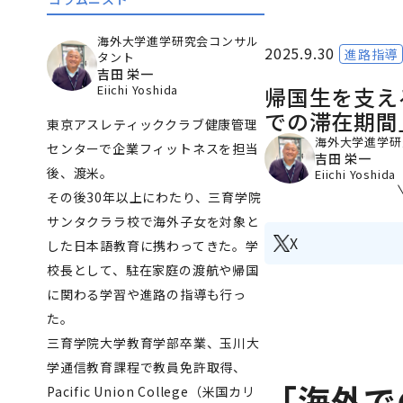
海外大学進学研究会コンサル
2025.9.30
進路指導
タント
吉田 栄一
Eiichi Yoshida
帰国生を支え
での滞在期間
東京アスレティッククラブ健康管理
海外大学進学研
センターで企業フィットネスを担当
吉田 栄一
後、渡米。
Eiichi Yoshida
その後30年以上にわたり、三育学院
サンタクララ校で海外子女を対象と
X
した日本語教育に携わってきた。学
校長として、駐在家庭の渡航や帰国
に関わる学習や進路の指導も行っ
た。
三育学院大学教育学部卒業、玉川大
学通信教育課程で教員免許取得、
「海外で
Pacific Union College（米国カリ