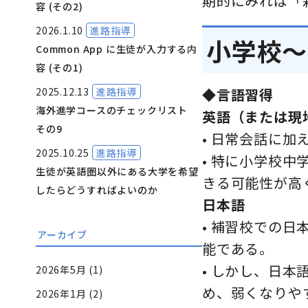
期的にみれば「
容 (その2)
2026.1.10
進路指導
小学校〜
Common App に生徒が入力する内
容 (その1)
2025.12.13
進路指導
◆言語習得
海外進学コースのチェックリスト
英語（または現
その9
• 日常会話に
2025.10.25
進路指導
• 特に小学校
生徒が英語圏以外にある大学を希望
きる可能性が高
したらどうすればよいのか
日本語
• 補習校での
アーカイブ
能である。
• しかし、日
2026年5月
(1)
め、弱くなりや
2026年1月
(2)