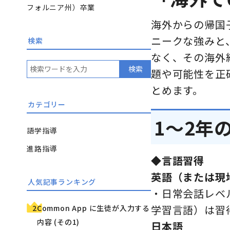
フォルニア州）卒業
海外からの帰国
ニークな強みと
検索
なく、その海外
検索
題や可能性を正
とめます。
カテゴリー
1〜2年
語学指導
進路指導
◆
言語習得
英語（または現
人気記事ランキング
・日常会話レベ
学習言語）は習
Common App に生徒が入力する
内容 (その1)
日本語