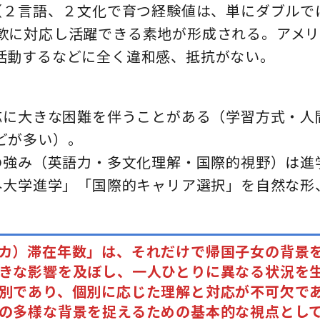
力（２言語、２文化で育つ経験値は、単にダブル
軟に対応し活躍できる素地が形成される。アメリ
活動するなどに全く違和感、抵抗がない。
適応に大きな困難を伴うことがある（学習方式・
どが多い）。
人の強み（英語力・多文化理解・国際的視野）は
海外大学進学」「国際的キャリア選択」を自然な
カ）滞在年数」は、それだけで帰国子女の背景
きな影響を及ぼし、一人ひとりに異なる状況を
別であり、個別に応じた理解と対応が不可欠で
の多様な背景を捉えるための基本的な視点とし