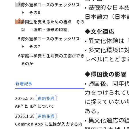
海外進学コースのチェックリス
• 基礎的な日
ト その8
日本語力（日本
帰国生を支えるための視点 その
② 「渡航・渡米の時期」
◆文化適応
海外進学コースのチェックリス
• 異文化体験
ト その7
• 多文化環境
家庭は学費と生活費の工面ができ
レベルにとどま
るのか
◆帰国後の影響
• 帰国後、同
新着記事
力をつけられて
2026.5.22
進路指導
に捉えていない
AP® と IB® について
ある。
2026.1.28
進路指導
• 異文化適応
Common App に生徒が入力する内