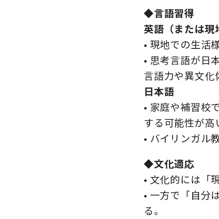
◆言語習得
英語（または現
• 現地での生
• 思考言語が
言語力や異文化
日本語
• 家庭や補習
する可能性が高
• バイリンガ
◆文化適応
• 文化的には
• 一方で「自
る。