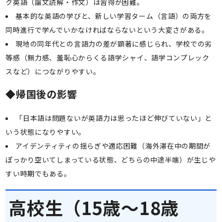
ク英語（論文読解・作文）は習得が困難。
基本的な英語の学びと、新しい学習ターム（言語）の両方を
同時進行で学んでいかなければならないという大変さがある。
現地の同年代との言語力の差が顕著に感じられ、学校での劣
等感（無力感、羞恥心からくる語学シャイ、語学コンプレック
スなど）につながりやすい。
◆
帰国後の影響
「日本語は問題ないが英語力は思ったほど伸びていない」と
いう状態になりやすい。
アイデンティティの揺らぎや適応困難（海外滞在中の期間が
ぽっかり空いてしまっている状態、どちらの中途半端）が生じや
すい時期でもある。
高校生（15歳～18歳